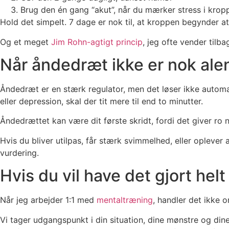
Brug den én gang “akut”, når du mærker stress i krop
Hold det simpelt. 7 dage er nok til, at kroppen begynder at
Og et meget
Jim Rohn-agtigt princip
, jeg ofte vender tilba
Når åndedræt ikke er nok ale
Åndedræt er en stærk regulator, men det løser ikke automati
eller depression, skal der tit mere til end to minutter.
Åndedrættet kan være dit første skridt, fordi det giver ro nok
Hvis du bliver utilpas, får stærk svimmelhed, eller oplever
vurdering.
Hvis du vil have det gjort hel
Når jeg arbejder 1:1 med
mentaltræning
, handler det ikke 
Vi tager udgangspunkt i din situation, dine mønstre og din