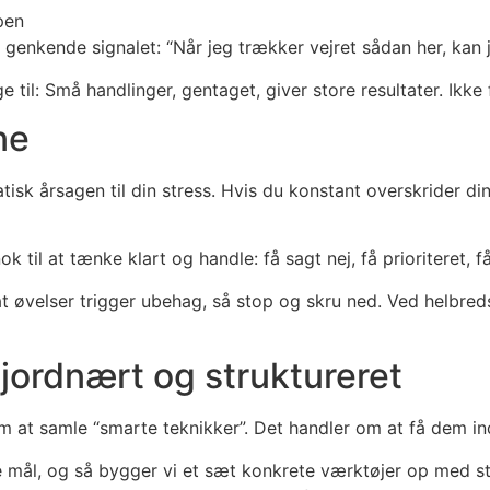
pen
 genkende signalet: “Når jeg trækker vejret sådan her, kan j
ge til: Små handlinger, gentaget, giver store resultater. Ikke 
ne
sk årsagen til din stress. Hvis du konstant overskrider dine
 til at tænke klart og handle: få sagt nej, få prioriteret, få
 at øvelser trigger ubehag, så stop og skru ned. Ved helbred
t jordnært og struktureret
om at samle “smarte teknikker”. Det handler om at få dem in
e mål, og så bygger vi et sæt konkrete værktøjer op med st