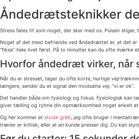
Åndedrætsteknikker de
Stress føles tit som noget, der sker med os. Pulsen stiger, 
Noget af det mest befriende ved åndedrættet er, at det er e
“fikse” hele livet først. På to minutter kan du ofte mærke et
Hvorfor åndedræt virker, når
Når du er stresset, tager du ofte korte, hurtige vejrtrækn
længere, sender du et signal den modsatte vej: “vi er ok”.
Det handler både om fysiologi og fokus. Fysiologisk kan la
giver tælling og rytme din opmærksomhed noget enkelt at ho
Og her kommer et
stoisk greb
, jeg ofte bruger i mentaltræn
træner er kritisk, eller at en kunde presser dig. Du kan sty
Før du starter: 15 sekunder d