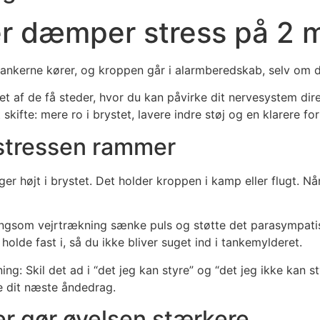
r dæmper stress på 2 m
tankerne kører, og kroppen går i alarmberedskab, selv om du 
t af de få steder, hvor du kan påvirke dit nervesystem dire
 skifte: mere ro i brystet, lavere indre støj og en klarere f
 stressen rammer
inger højt i brystet. Det holder kroppen i kamp eller flugt
ngsom vejrtrækning sænke puls og støtte det parasympatiske
lde fast i, så du ikke bliver suget ind i tankemylderet.
ing: Skil det ad i “det jeg kan styre” og “det jeg ikke kan st
re dit næste åndedrag.
er gør øvelsen stærkere