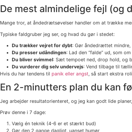
De mest almindelige fejl (og 
Mange tror, at åndedrætsøvelser handler om at trække mer
Typiske faldgruber jeg ser, og hvad du gør i stedet:
Du trækker vejret for dybt
: Gør åndedrættet mindre
Du presser udåndingen
: Lad den “falde” ud, som om 
Du bliver svimmel
: Sæt tempoet ned, drop hold, og b
Du vurderer dig selv undervejs
: Vend tilbage til tæl
Hvis du har tendens til
panik eller angst
, så start ekstra r
En 2-minutters plan du kan føl
Jeg arbejder resultatorienteret, og jeg kan godt lide planer,
Prøv denne i 7 dage:
Vælg én teknik (4-6 er et stærkt bud)
Gør den 2 gange dagligt, uanset humør