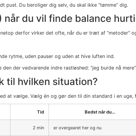
rdt pust. Du beroliger dig selv, du skal ikke “tømme” dig.
 når du vil finde balance hurt
etop derfor virker det ofte, når du er træt af “metoder” og
ende rytme, uden pauser og uden at hive luften ind.
e den der vedvarende indre rastløshed: “jeg burde nå mere”
 til hvilken situation?
med at vælge. Vælg én og gør den til din standard i en uge, 
Tid
Bedst når du…
2 min
er overgearet her og nu