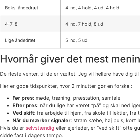
Boks-åndedræt
4 ind, 4 hold, 4 ud, 4 hold
4-7-8
4 ind, 7 hold, 8 ud
Lige åndedræt
5 ind, 5 ud
Hvornår giver det mest meni
De fleste venter, til de er væltet. Jeg vil hellere have dig 
Her er gode tidspunkter, hvor 2 minutter gør en forskel:
Før pres
: møde, træning, præstation, samtale
Efter pres
: når du lige har været “på” og skal ned ige
Ved skift
: fra arbejde til hjem, fra skole til lektier, fra 
Når du mærker signaler
: stram kæbe, høj puls, kort 
Hvis du er
selvstændig
eller ejerleder, er “ved skift” ofte
sidde fast i dagens tempo.