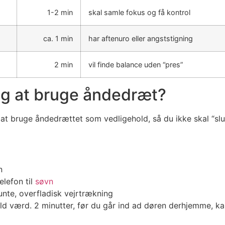
1-2 min
skal samle fokus og få kontrol
ca. 1 min
har aftenuro eller angststigning
2 min
vil finde balance uden “pres”
ng at bruge åndedræt?
til at bruge åndedrættet som vedligehold, så du ikke skal “sl
n
telefon til
søvn
lunte, overfladisk vejrtrækning
 guld værd. 2 minutter, før du går ind ad døren derhjemme, 