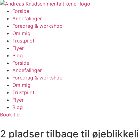
Videre
til
Forside
indhold
Anbefalinger
Foredrag & workshop
Om mig
Trustpilot
Flyer
Blog
Forside
Anbefalinger
Foredrag & workshop
Om mig
Trustpilot
Flyer
Blog
Book tid
2 pladser tilbage til øjeblikkel