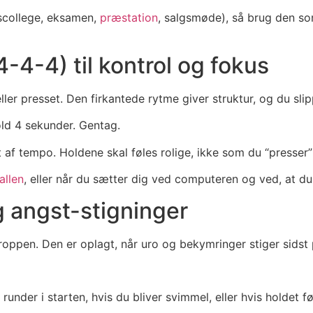
tscollege, eksamen,
præstation
, salgsmøde), så brug den som 
4-4) til kontrol og fokus
ller presset. Den firkantede rytme giver struktur, og du sli
ld 4 sekunder. Gentag.
gt af tempo. Holdene skal føles rolige, ikke som du “presser”
allen
, eller når du sætter dig ved computeren og ved, at du
og angst-stigninger
kroppen. Den er oplagt, når uro og bekymringer stiger sidst
under i starten, hvis du bliver svimmel, eller hvis holdet fø