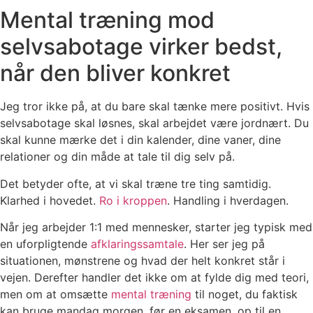
Mental træning mod
selvsabotage virker bedst,
når den bliver konkret
Jeg tror ikke på, at du bare skal tænke mere positivt. Hvis
selvsabotage skal løsnes, skal arbejdet være jordnært. Du
skal kunne mærke det i din kalender, dine vaner, dine
relationer og din måde at tale til dig selv på.
Det betyder ofte, at vi skal træne tre ting samtidig.
Klarhed i hovedet.
Ro i kroppen
. Handling i hverdagen.
Når jeg arbejder 1:1 med mennesker, starter jeg typisk med
en uforpligtende
afklaringssamtale
. Her ser jeg på
situationen, mønstrene og hvad der helt konkret står i
vejen. Derefter handler det ikke om at fylde dig med teori,
men om at omsætte
mental træning
til noget, du faktisk
kan bruge mandag morgen, før en eksamen, op til en