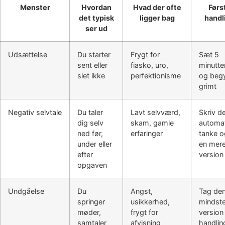
Mønster
Hvordan
Hvad der ofte
Førs
det typisk
ligger bag
handl
ser ud
Udsættelse
Du starter
Frygt for
Sæt 5
sent eller
fiasko, uro,
minutte
slet ikke
perfektionisme
og beg
grimt
Negativ selvtale
Du taler
Lavt selvværd,
Skriv d
dig selv
skam, gamle
automa
ned før,
erfaringer
tanke o
under eller
en mere
efter
version
opgaven
Undgåelse
Du
Angst,
Tag de
springer
usikkerhed,
mindst
møder,
frygt for
version
samtaler
afvisning
handlin