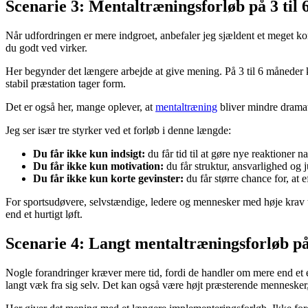
Scenarie 3: Mentaltræningsforløb på 3 til
Når udfordringen er mere indgroet, anbefaler jeg sjældent et meget kort
du godt ved virker.
Her begynder det længere arbejde at give mening. På 3 til 6 måneder k
stabil præstation tager form.
Det er også her, mange oplever, at
mentaltræning
bliver mindre dramati
Jeg ser især tre styrker ved et forløb i denne længde:
Du får ikke kun indsigt:
du får tid til at gøre nye reaktioner na
Du får ikke kun motivation:
du får struktur, ansvarlighed og j
Du får ikke kun korte gevinster:
du får større chance for, at 
For sportsudøvere, selvstændige, ledere og mennesker med høje krav til
end et hurtigt løft.
Scenarie 4: Langt mentaltræningsforløb på 
Nogle forandringer kræver mere tid, fordi de handler om mere end et en
langt væk fra sig selv. Det kan også være højt præsterende mennesker,