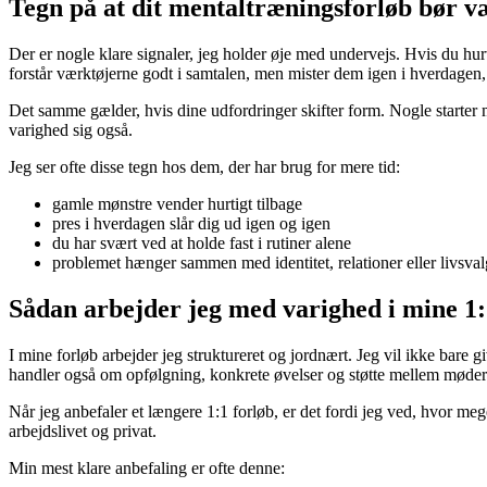
Tegn på at dit mentaltræningsforløb bør v
Der er nogle klare signaler, jeg holder øje med undervejs. Hvis du hur
forstår værktøjerne godt i samtalen, men mister dem igen i hverdagen, e
Det samme gælder, hvis dine udfordringer skifter form. Nogle starter m
varighed sig også.
Jeg ser ofte disse tegn hos dem, der har brug for mere tid:
gamle mønstre vender hurtigt tilbage
pres i hverdagen slår dig ud igen og igen
du har svært ved at holde fast i rutiner alene
problemet hænger sammen med identitet, relationer eller livsval
Sådan arbejder jeg med varighed i mine 1
I mine forløb arbejder jeg struktureret og jordnært. Jeg vil ikke bare g
handler også om opfølgning, konkrete øvelser og støtte mellem møder
Når jeg anbefaler et længere 1:1 forløb, er det fordi jeg ved, hvor mege
arbejdslivet og privat.
Min mest klare anbefaling er ofte denne: