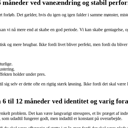
 6 måneder ved vaneændring og stabil perf
 forløb. Det gælder, hvis du igen og igen falder i samme mønster, mister 
an vi nå mere end at skabe en god periode. Vi kan skabe gentagelse, op
sk og mere brugbar. Ikke fordi livet bliver perfekt, men fordi du bliver
turlige.
ustering.
effekten holder under pres.
 sig selv er dette ofte en rigtig stærk løsning. Ikke fordi det skal være
6 til 12 måneder ved identitet og varig for
kelt problem. Det kan være langvarigt stresspres, et liv præget af indre
 som udadtil fungerer godt, men indadtil er konstant på overarbejde.