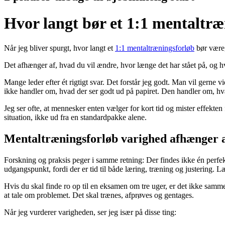
Hvor langt bør et 1:1 mentaltræ
Når jeg bliver spurgt, hvor langt et
1:1 mentaltræningsforløb
bør være,
Det afhænger af, hvad du vil ændre, hvor længe det har stået på, og hv
Mange leder efter ét rigtigt svar. Det forstår jeg godt. Man vil gerne 
ikke handler om, hvad der ser godt ud på papiret. Den handler om, hva
Jeg ser ofte, at mennesker enten vælger for kort tid og mister effekten 
situation, ikke ud fra en standardpakke alene.
Mentaltræningsforløb varighed afhænger 
Forskning og praksis peger i samme retning: Der findes ikke én perfekt
udgangspunkt, fordi der er tid til både læring, træning og justering. 
Hvis du skal finde ro op til en eksamen om tre uger, er det ikke samme
at tale om problemet. Det skal trænes, afprøves og gentages.
Når jeg vurderer varigheden, ser jeg især på disse ting: