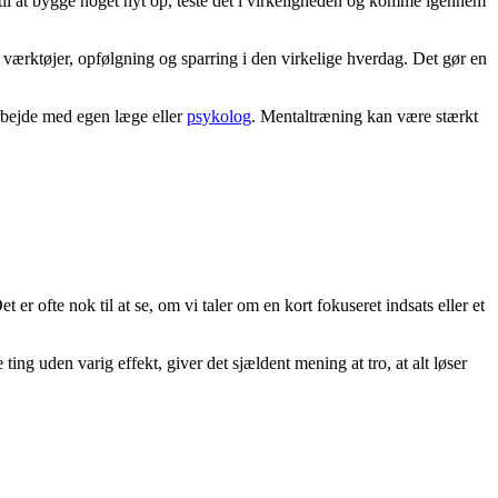
 til at bygge noget nyt op, teste det i virkeligheden og komme igennem
de værktøjer, opfølgning og sparring i den virkelige hverdag. Det gør en
arbejde med egen læge eller
psykolog
. Mentaltræning kan være stærkt
er ofte nok til at se, om vi taler om en kort fokuseret indsats eller et
ng uden varig effekt, giver det sjældent mening at tro, at alt løser