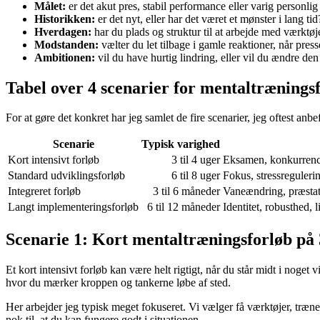
Målet:
er det akut pres, stabil performance eller varig personli
Historikken:
er det nyt, eller har det været et mønster i lang tid
Hverdagen:
har du plads og struktur til at arbejde med værktø
Modstanden:
vælter du let tilbage i gamle reaktioner, når press
Ambitionen:
vil du have hurtig lindring, eller vil du ændre de
Tabel over 4 scenarier for mentaltrænings
For at gøre det konkret har jeg samlet de fire scenarier, jeg oftest anbef
Scenarie
Typisk varighed
Kort intensivt forløb
3 til 4 uger
Eksamen, konkurrence
Standard udviklingsforløb
6 til 8 uger
Fokus, stressreguleri
Integreret forløb
3 til 6 måneder
Vaneændring, præstati
Langt implementeringsforløb
6 til 12 måneder
Identitet, robusthed, 
Scenarie 1: Kort mentaltræningsforløb på 3
Et kort intensivt forløb kan være helt rigtigt, når du står midt i noge
hvor du mærker kroppen og tankerne løbe af sted.
Her arbejder jeg typisk meget fokuseret. Vi vælger få værktøjer, træne
nok til, at du kan fungere godt i situationen.