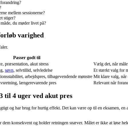
g forandring?
?
jerne mellem sessionerne?
et stiger?
n måde, du møder livet på?
forløb varighed
aler.
Passer godt til
, præsentation, akut stress
Vælg det, når målet
ng,
søvn
, selvtillid, selvledelse
Et stærkt valg for 
onsstabilitet, arbejdspres, tilbagevendende mønstre
Mit klare valg, når
livsretning, længerevarende pres
Relevant når forand
 til 4 uger ved akut pres
t vigtigt og har brug for hurtig effekt. Det kan være op til en eksamen, 
r dem konsekvent og holder retningen snæver. Målet er ikke at løse hele d