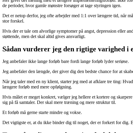
Her giver det mening med et længere implementeringsforløb. Ikke fordi
de perioder, hvor gamle mønstre forsøger at tage styringen igen.
Det er netop derfor, jeg ofte arbejder med 1:1 over længere tid, når må
stor forskel.
Hvis der er tale om alvorlige symptomer på angst, depression eller and
støttende, men det skal altid gives ansvarligt.
Sådan vurderer jeg den rigtige varighed i 
Jeg anbefaler ikke lange forløb bare fordi lange forløb lyder seriøse.
Jeg anbefaler den længde, der giver dig den bedste chance for at skab
Når jeg taler med en ny klient, starter jeg med at afklare tre ting: Hva
længere forløb med mere opfølgning.
Hvis målet er meget konkret, vælger jeg hellere et kortere og skarpere
sig på få samtaler. Der skal mere træning og mere struktur til.
Et forløb må gerne starte mindre og vokse.
Det vigtigste er, at du ikke binder dig til noget, der er forkert for dig. E