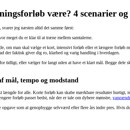
ningsforløb være? 4 scenarier og
 svarer jeg næsten altid det samme først:
or meget du er klar til at træne mellem samtalerne.
vide, om man skal vælge et kort, intensivt forløb eller et længere forløb
d der faktisk giver dig ro, klarhed og varig handling i hverdagen.
for tidligt, eller vælger for langt uden at have et klart mål. Begge dele
af mål, tempo og modstand
 længde for alle. Korte forløb kan skabe mærkbare resultater hurtigt, is
Længere forløb passer bedst, når der er tale om dybere mønstre,
vaneændr
 opgave som at genopbygge selvværd efter flere års indre pres. Hvis du v