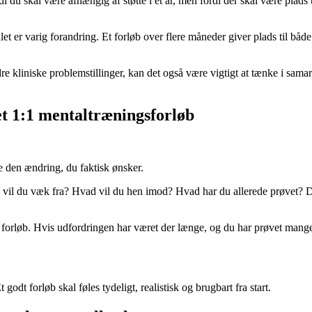
 du skal være afhængig af støtte i et år, men fordi der skal være plads
let er varig forandring. Et forløb over flere måneder giver plads til bå
re kliniske problemstillinger, kan det også være vigtigt at tænke i sam
et 1:1 mentaltræningsforløb
e den ændring, du faktisk ønsker.
d vil du væk fra? Hvad vil du hen imod? Hvad har du allerede prøvet? Det 
 forløb. Hvis udfordringen har været der længe, og du har prøvet mange ti
t godt forløb skal føles tydeligt, realistisk og brugbart fra start.