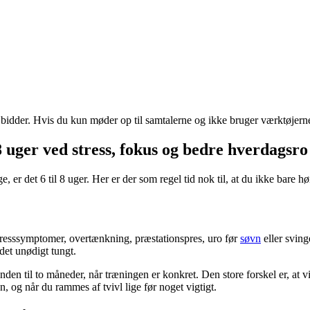
må bidder. Hvis du kun møder op til samtalerne og ikke bruger værktøjerne
8 uger ved stress, fokus og bedre hverdagsro
e, er det 6 til 8 uger. Her er der som regel tid nok til, at du ikke bare 
tresssymptomer, overtænkning, præstationspres, uro før
søvn
eller sving
 det unødigt tungt.
nden til to måneder, når træningen er konkret. Den store forskel er, at 
n, og når du rammes af tvivl lige før noget vigtigt.