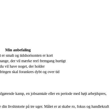
Min anbefaling
 er smalt og tidshorisonten er kort
mange, der vil mærke reel fremgang hurtigt
 du vil have noget, der holder
ringen skal forankres dybt og over tid
en afgørende kamp, en jobsamtale eller en periode med højt arbejdspres,
in livshistorie på tre uger. Målet er at skabe ro, fokus og handlekraft