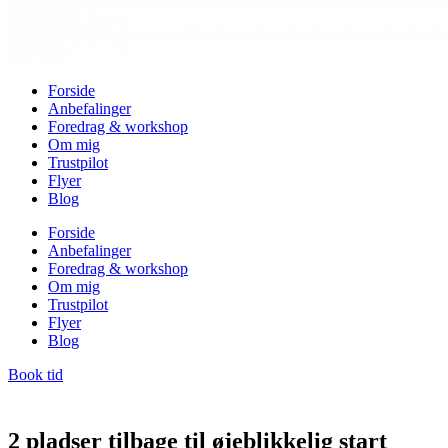
Forside
Anbefalinger
Foredrag & workshop
Om mig
Trustpilot
Flyer
Blog
Forside
Anbefalinger
Foredrag & workshop
Om mig
Trustpilot
Flyer
Blog
Book tid
2 pladser tilbage til øjeblikkelig start