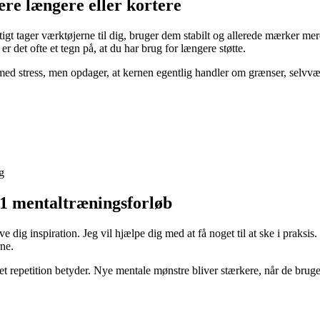
ære længere eller kortere
tigt tager værktøjerne til dig, bruger dem stabilt og allerede mærker me
r det ofte et tegn på, at du har brug for længere støtte.
ed stress, men opdager, at kernen egentlig handler om grænser, selvværd
g
:1 mentaltræningsforløb
ive dig inspiration. Jeg vil hjælpe dig med at få noget til at ske i praks
ne.
t repetition betyder. Nye mentale mønstre bliver stærkere, når de bruges i